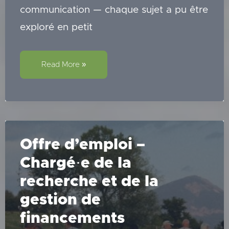
communication — chaque sujet a pu être
exploré en petit
Notre
Read More »
AG
2026
en
bref
Offre d’emploi –
Chargé·e de la
recherche et de la
gestion de
financements