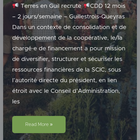
Terres en Guil recrute
CDD 12 mois
– 2 jours/semaine – Guillestrois-Queyras
Dans un contexte de consolidation et de
développement de la coopérative, le/la
chargé·e de financement a pour mission
de diversifier, structurer et sécuriser les
ressources financières de la SCIC, sous
l’autorité directe du président, en lien
étroit avec le Conseil d’Administration,
les
Offre
d’emploi
Read More »
–
Chargé·e
de