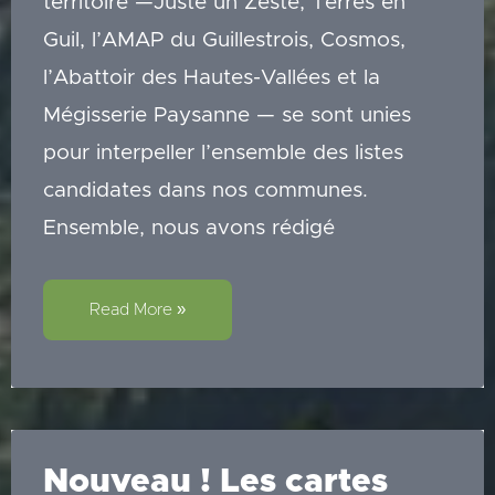
territoire —Juste un Zeste, Terres en
Guil, l’AMAP du Guillestrois, Cosmos,
l’Abattoir des Hautes-Vallées et la
Mégisserie Paysanne — se sont unies
pour interpeller l’ensemble des listes
candidates dans nos communes.
Ensemble, nous avons rédigé
Agriculture
et
Read More »
élections
:
nous
avons
été
entendus
!
Nouveau ! Les cartes