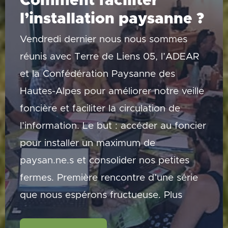
Comment faciliter
l’installation paysanne ?
Vendredi dernier nous nous sommes
réunis avec Terre de Liens 05, l’ADEAR
et la Confédération Paysanne des
Hautes-Alpes pour améliorer notre veille
foncière et faciliter la circulation de
l’information. Le but : accéder au foncier
pour installer un maximum de
paysan.ne.s et consolider nos petites
fermes. Première rencontre d’une série
que nous espérons fructueuse. Plus
Comment