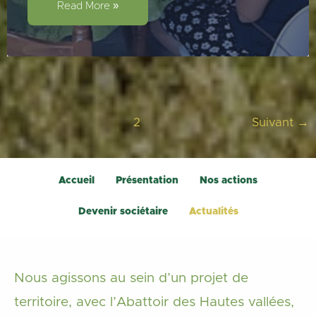
faciliter
Read More »
l’installation
paysanne
?
1
2
Suivant
→
Accueil
Présentation
Nos actions
Devenir sociétaire
Actualités
Nous agissons au sein d’un projet de
territoire, avec l’Abattoir des Hautes vallées,