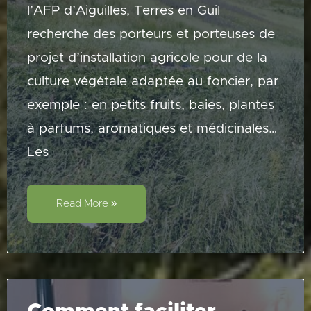
l’AFP d’Aiguilles, Terres en Guil
recherche des porteurs et porteuses de
projet d’installation agricole pour de la
culture végétale adaptée au foncier, par
exemple : en petits fruits, baies, plantes
à parfums, aromatiques et médicinales…
Les
Appel
à
Read More »
manifestation
d’intérêt
–
Petits
fruits
/
PPAM
à
Aiguilles