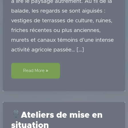
à lire le paysage autrement. Au fil de la
balade, les regards se sont aiguisés :
vestiges de terrasses de culture, ruines,
friches récentes ou plus anciennes,
murets et canaux témoins d’une intense
activité agricole passée… […]
Lecture
Read More »
de
paysages
Ateliers de mise en
situation