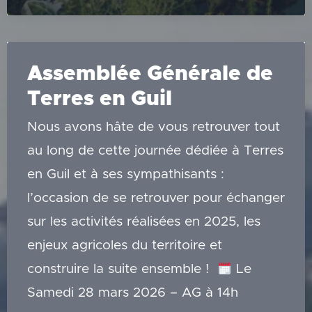
la
recherche
et
de
la
gestion
de
Assemblée Générale de
financements
Terres en Guil
Nous avons hâte de vous retrouver tout
au long de cette journée dédiée à Terres
en Guil et à ses sympathisants :
l’occasion de se retrouver pour échanger
sur les activités réalisées en 2025, les
enjeux agricoles du territoire et
construire la suite ensemble !
Le
Samedi 28 mars 2026 – AG à 14h