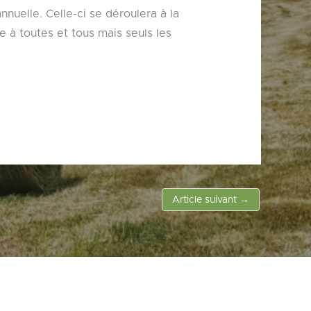
uelle. Celle-ci se déroulera à la
te à toutes et tous mais seuls les
Article suivant
→