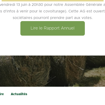
ndredi 13 juin à 20h30 pour notre Assemblée Générale ann
us d’infos à venir pour le covoiturage). Cette AG est ouver
sociétaires pourront prendre part aux votes.
Lire le Rapport Annuel
ire
Actualités